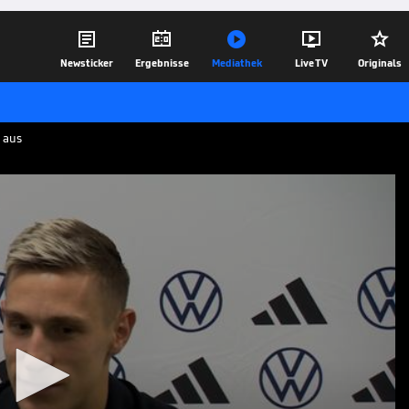





Newsticker
Ergebnisse
Mediathek
Live TV
Originals
 aus
s
ders aus
 Spiel gegen Nord-Irland wird Nico
e Interesse der Münchner angesprochen.
tionalspieler allerdings nicht.
12.10.25