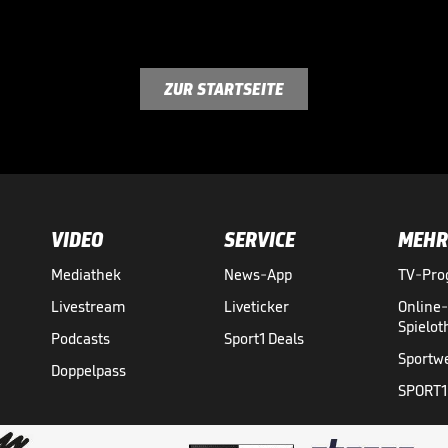
ZUR STARTSEITE
VIDEO
SERVICE
MEHR
Mediathek
News-App
TV-Pr
Livestream
Liveticker
Online
Spielo
Podcasts
Sport1 Deals
Sportw
Doppelpass
SPORT1