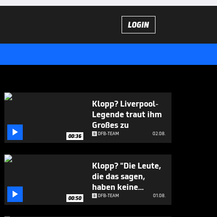
LOGIN
Klopp? Liverpool-
Legende traut ihm
Großes zu

DFB-TEAM
02.08.
00:36
Klopp? "Die Leute,
die das sagen,
haben keine

Ahnung"
DFB-TEAM
01.08.
00:50