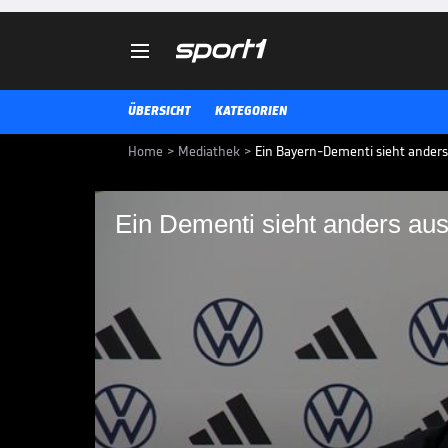

ÜBERSICHT
KATEGORIEN
Home
>
Mediathek
>
Ein Bayern-Dementi sieht anders
Ein Dementi sieht anders au
Ein Dementi sieht an
Auf der Pressekonferenz vor dem
Schlotterbeck auf das scheinbar
Ein klares Dementi gibt es vom Na
DFB-TEAM