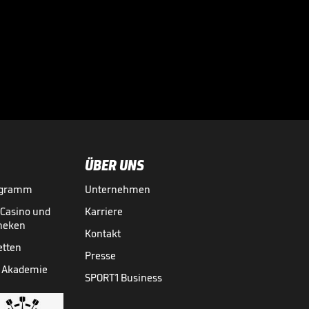
Völler über
Rücktrittsgedanken:
"War nah dran!"

DFB-TEAM
27.07.
01:59
ÜBER UNS
ogramm
Unternehmen
-Casino und
Karriere
theken
Kontakt
etten
Presse
 Akademie
SPORT1 Business