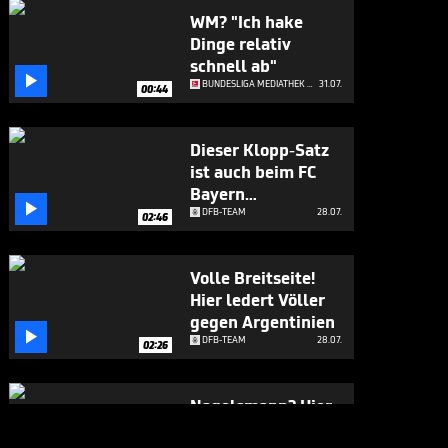
WM? "Ich hake
Dinge relativ
schnell ab"

BUNDESLIGA MEDIATHEK HIGHLIGHTS
31.07.
00:44
Dieser Klopp-Satz
ist auch beim FC
Bayern

angekommen
DFB-TEAM
28.07.
02:46
Volle Breitseite!
Hier ledert Völler
gegen Argentinien

DFB-TEAM
28.07.
02:26
Nagelsmann? Hier
gesteht sich Völler