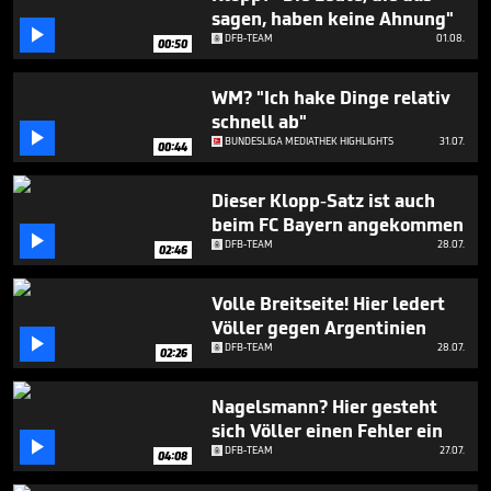
minute,
sagen, haben keine Ahnung"
3

DFB-TEAM
01.08.
seconds
00:50
WM? "Ich hake Dinge relativ
schnell ab"

BUNDESLIGA MEDIATHEK HIGHLIGHTS
31.07.
00:44
Dieser Klopp-Satz ist auch
beim FC Bayern angekommen

DFB-TEAM
28.07.
02:46
Volle Breitseite! Hier ledert
Völler gegen Argentinien

DFB-TEAM
28.07.
02:26
Nagelsmann? Hier gesteht
sich Völler einen Fehler ein

DFB-TEAM
27.07.
04:08