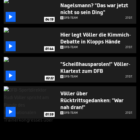
Nagelsmann? "Das war jetzt
nicht so sein Ding"

DFB-TEAM
27.07.
04:19
Hier legt Völler die Kimmich-
Debatte in Klopps Hände

DFB-TEAM
27.07.
01:44
"Scheißhausparolen!" Völler-
Klartext zum DFB

DFB-TEAM
27.07.
02:22
Völler über
Rücktrittsgedanken: "War
nah dran!"

DFB-TEAM
27.07.
01:59