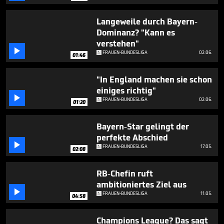
seconds
Langeweile durch Bayern-
Dominanz? "Kann es
verstehen"

FRAUEN-BUNDESLIGA
02.06.
01:46
"In England machen sie schon
einiges richtig"

FRAUEN-BUNDESLIGA
02.06.
01:20
Bayern-Star gelingt der
perfekte Abschied

FRAUEN-BUNDESLIGA
17.05.
02:08
RB-Chefin ruft
ambitioniertes Ziel aus

FRAUEN-BUNDESLIGA
11.05.
04:58
Champions League? Das sagt