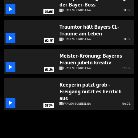
der Bayer-Boss

FRAUEN-BUNDESLIGA
11.05.
02:06
Traumtor hält Bayers CL-
Träume am Leben

FRAUEN-BUNDESLIGA
11.05.
02:15
Meister-Krönung: Bayerns
Frauen jubeln kreativ

FRAUEN-BUNDESLIGA
09.05.
01:24
Keeperin patzt grob -
Freigang nutzt es herrlich
aus

FRAUEN-BUNDESLIGA
04.05.
02:34