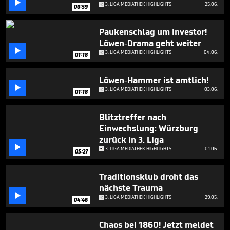

5
3. LIGA MEDIATHEK HIGHLIGHTS
25.06.
00:59
minutes,
50
seconds
Paukenschlag um Investor!
Löwen-Drama geht weiter

3. LIGA MEDIATHEK HIGHLIGHTS
04.06.
01:18
Löwen-Hammer ist amtlich!

3. LIGA MEDIATHEK HIGHLIGHTS
03.06.
01:18
Blitztreffer nach
Einwechslung: Würzburg
zurück in 3. Liga

3. LIGA MEDIATHEK HIGHLIGHTS
01.06.
05:27
Traditionsklub droht das
nächste Trauma

3. LIGA MEDIATHEK HIGHLIGHTS
29.05.
04:46
Chaos bei 1860! Jetzt meldet