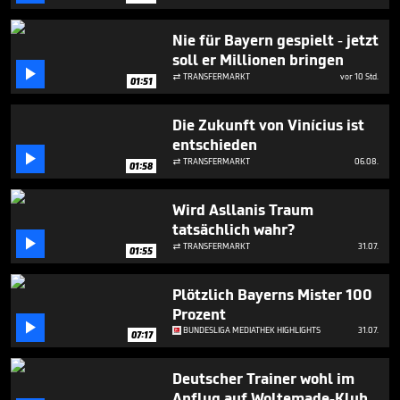
minute,
46
seconds
Nie für Bayern gespielt - jetzt
soll er Millionen bringen

TRANSFERMARKT
vor 10 Std.

01:51
Die Zukunft von Vinícius ist
entschieden

TRANSFERMARKT
06.08.

01:58
Wird Asllanis Traum
tatsächlich wahr?

TRANSFERMARKT
31.07.

01:55
Plötzlich Bayerns Mister 100
Prozent

BUNDESLIGA MEDIATHEK HIGHLIGHTS
31.07.
07:17
Deutscher Trainer wohl im
Anflug auf Woltemade-Klub