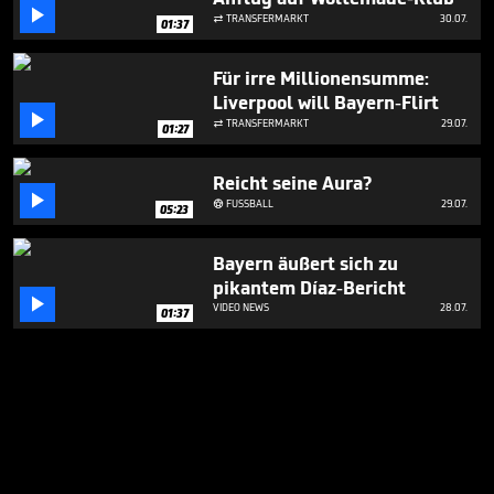

TRANSFERMARKT
30.07.

01:37
Für irre Millionensumme:
Liverpool will Bayern-Flirt

TRANSFERMARKT
29.07.

01:27
Reicht seine Aura?

FUSSBALL
29.07.

05:23
Bayern äußert sich zu
pikantem Díaz-Bericht

VIDEO NEWS
28.07.
01:37