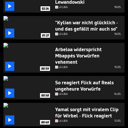
Lewandowski
seconds

LA LIGA
16.05.
02:24
"Kylian war nicht glücklich -
und das gefällt mir auch so"

LA LIGA
16.05.
01:27
Arbeloa widerspricht
Mbappés Vorwürfen
vehement

LA LIGA
15.05.
00:59
So reagiert Flick auf Reals
ungeheure Vorwürfe

LA LIGA
14.05.
00:58
Yamal sorgt mit viralem Clip
für Wirbel - Flick reagiert

LA LIGA
12.05.
00:49