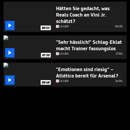
Hätten Sie gedacht, was
Reals Coach an Vini Jr.
schätzt?

LA LIGA
04.05.
00:53
"Sehr hässlich!" Schlag-Eklat
macht Trainer fassungslos

LA LIGA
27.04.
01:30
"Emotionen sind riesig“ –
Atlético bereit für Arsenal?

LA LIGA
24.04.
00:48