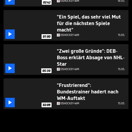

EISHOCKEY-WM
18.05.
02:42
"Ein Spiel, das sehr viel Mut
für die nächsten Spiele
macht"

EISHOCKEY-WM
15.05.
01:00
"Zwei große Gründe": DEB-
Boss erklärt Absage von NHL-
Star

EISHOCKEY-WM
15.05.
05:30
"Frustrierend":
Bundestrainer hadert nach
WM-Auftakt

EISHOCKEY-WM
15.05.
02:09