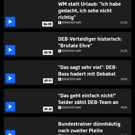
minutes,
WM statt Urlaub: "Ich habe
18
gedacht, ich sehe nicht
seconds
richtig"

EISHOCKEY-WM
23.05.
04:39
DEB-Verteidiger historisch:
"Brutale Ehre"

EISHOCKEY-WM
23.05.
02:16
"Das sagt sehr viel": DEB-
Boss hadert mit Debakel

EISHOCKEY-WM
19.05.
07:11
"Das geht einfach nicht!"
Seider zählt DEB-Team an

EISHOCKEY-WM
19.05.
01:22
Bundestrainer dünnhäutig
nach zweiter Pleite