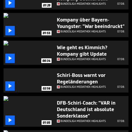
minute,

BUNDESLIGA MEDIATHEK HIGHLIGHTS
07.08.
01:29
52
seconds
Kompany über Bayern-
Youngster: "War beeindruckt"

BUNDESLIGA MEDIATHEK HIGHLIGHTS
07.08.
01:55
Wie geht es Kimmich?
Kompany gibt Update

BUNDESLIGA MEDIATHEK HIGHLIGHTS
07.08.
00:34
Schiri-Boss warnt vor
Regeländerungen

BUNDESLIGA MEDIATHEK HIGHLIGHTS
07.08.
02:56
DFB-Schiri-Coach: "VAR in
Deutschland ist absolute
Sonderklasse"

BUNDESLIGA MEDIATHEK HIGHLIGHTS
07.08.
01:05