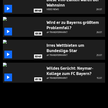
Wahnsinn

VIDEO NEWS
28.07.
00:46
Wird er zu Bayerns größtem
Problemfall?

TRANSFERMARKT
26.07.

02:26
Irres Wettbieten um
Bundesliga-Star

TRANSFERMARKT
25.07.

02:45
Wildes Gerücht: Neymar-
Kollege zum FC Bayern?

TRANSFERMARKT
15.07.

01:16