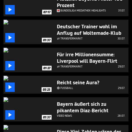
minutes,
Prozent
51

BUNDESLIGA MEDIATHEK HIGHLIGHTS
31.07.
seconds
07:17
Deutscher Trainer wohl im
Anflug auf Woltemade-Klub

TRANSFERMARKT
30.07.

01:37
Für irre Millionensumme:
Liverpool will Bayern-Flirt

TRANSFERMARKT
29.07.

01:27
Reicht seine Aura?

FUSSBALL
29.07.

05:23
Bayern äußert sich zu
pikantem Díaz-Bericht

VIDEO NEWS
28.07.
01:37
Diese Vini-Zahlen wären der