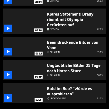

OLYMPIA
24.03.
02:45
Klares Statement! Brady
räumt mit Olympia-
Gerüchten auf

OLYMPIA
22.03.
00:39
Beeindruckende Bilder von
Vonn

SKI ALPIN
13.03.

01:02
Unglaubliche Bilder 25 Tage
nach Horror-Sturz

SKI ALPIN
06.03.

00:39
Bald im Bob? "Würde es
ausprobieren"

LEICHTATHLETIK
01.03.

02:25