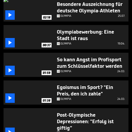
1
Besondere Auszeichnung für
minute,
deutsche Olympia-Athleten
52

OLYMPIA
25.07.
seconds
02:18
Olympiabewerbung: Eine
Stadt ist raus

OLYMPIA
19.04.
00:37
So kann Angst im Profisport
zum Schlüsselfaktor werden

OLYMPIA
24.03.
01:59
Egoismus im Sport? "Ein
Preis, den ich zahle"

OLYMPIA
24.03.
01:38
Post-Olympische
Depressionen: "Erfolg ist
giftig“