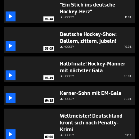
2
"Ein Stich ins deutsche
minutes,
Hockey-Herz"
35

seconds
HOCKEY
11.01.

05:38
Deutsche Hockey-Show:
Ballern, zittern, jubeln!

HOCKEY
10.01.

05:09
Halbfinale! Hockey-Männer
mit nächster Gala

HOCKEY
09.01.

05:39
Kerner-Sohn mit EM-Gala

HOCKEY
09.01.

04:15
Weltmeister! Deutschland
krönt sich nach Penalty-
Krimi

HOCKEY
11.12.

03:02