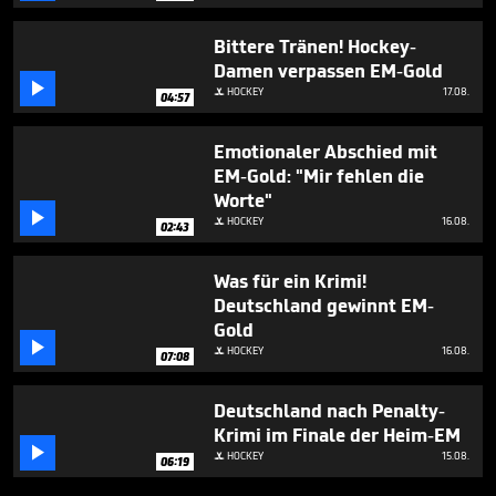
Bittere Tränen! Hockey-
Damen verpassen EM-Gold

HOCKEY
17.08.

04:57
Emotionaler Abschied mit
EM-Gold: "Mir fehlen die
Worte"

HOCKEY
16.08.

02:43
Was für ein Krimi!
Deutschland gewinnt EM-
Gold

HOCKEY
16.08.

07:08
Deutschland nach Penalty-
Krimi im Finale der Heim-EM

HOCKEY
15.08.

06:19