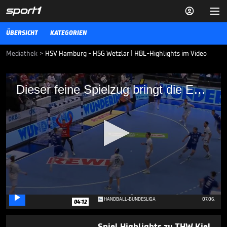


ÜBERSICHT
KATEGORIEN
Mediathek
>
HSV Hamburg - HSG Wetzlar | HBL-Highlights im Video
Dieser feine Spielzug bringt die
Dieser feine Spielzug bringt die Entscheidung
Entscheidung
Die Highlights der Partie HSV Hamburg - HSG Wetzlar aus der
Handball-Bundesliga im Video.
HANDBALL-BUNDESLIGA
05.06.26
Klassenerhalt! In diesem
Moment steht eine ganze
Halle Kopf

0
HANDBALL-BUNDESLIGA
07.06.
04:12
seconds
of
6
Spiel Highlights zu THW Kiel