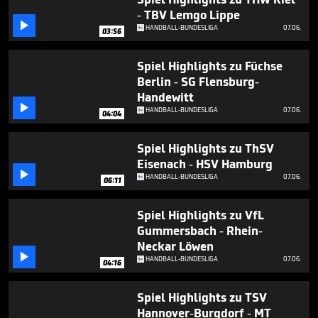
minutes,
- TBV Lemgo Lippe
19

seconds
HANDBALL-BUNDESLIGA
07.06.
03:56
Spiel Highlights zu Füchse
Berlin - SG Flensburg-
Handewitt

HANDBALL-BUNDESLIGA
07.06.
04:04
Spiel Highlights zu ThSV
Eisenach - HSV Hamburg

HANDBALL-BUNDESLIGA
07.06.
06:11
Spiel Highlights zu VfL
Gummersbach - Rhein-
Neckar Löwen

HANDBALL-BUNDESLIGA
07.06.
04:16
Spiel Highlights zu TSV
Hannover-Burgdorf - MT