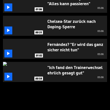
"Alles kann passieren"

05.08.
01:06
Chelsea-Star zurück nach
Doping-Sperre

05.08.
00:35
Fernández? "Er wird das ganz
sicher nicht tun"

05.08.
01:02
"Ich fand den Trainerwechsel
ehrlich gesagt gut"

05.08.
00:58