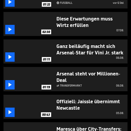

58
FUSSBALL
vor 6 Std.

01:22
seconds
Diese Erwartungen muss
Wirtz erfüllen

07.08.
02:30
Ganz beiläufig macht sich
Arsenal-Star für Vini Jr. stark

06.08.
01:11
Arsenal steht vor Millionen-
Deal

TRANSFERMARKT
06.08.

01:19
Offiziell: Jaissle übernimmt
Newcastle

05.08.
00:43
Maresca über City-Transfers: