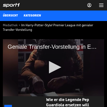


ÜBERSICHT
KATEGORIEN
Mediathek
>
Im Harry-Potter-Style! Premier League mit genialer
Transfer-Vorstellung
Geniale Transfer-Vorstellung in England!
Geniale Transfer-Vorstellung in England!
Es hatte sich in den vergangenen Tagen angedeutet, dass Aaron
Ramsdale den FC Arsenal noch verlassen könnte, jetzt ist es offiziell.
30.08.24
Deutet Teamkollege hier
Rodris Abschied an?

FUSSBALL
vor 6 Std.

00:44
0
Wie er die Legende Pep
seconds
Guardiola ersetzen will
of