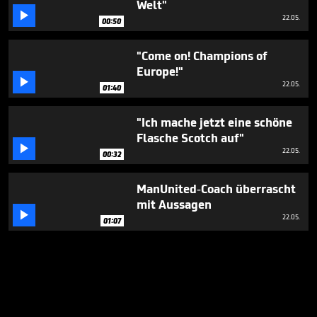
Welt"

22.05.
00:50
"Come on! Champions of
Europe!"

22.05.
01:40
"Ich mache jetzt eine schöne
Flasche Scotch auf"

22.05.
00:32
ManUnited-Coach überrascht
mit Aussagen

22.05.
01:07