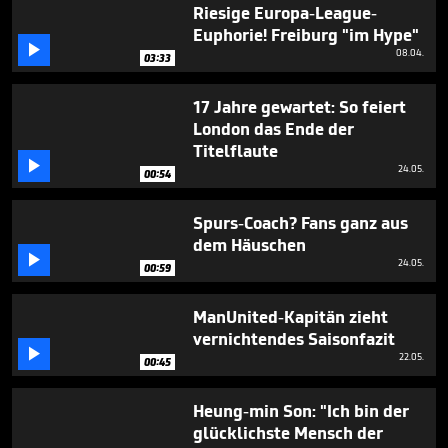
minute,
Riesige Europa-League-
29
Euphorie! Freiburg "im Hype"
seconds

08.04.
03:33
17 Jahre gewartet: So feiert
London das Ende der
Titelflaute

24.05.
00:54
Spurs-Coach? Fans ganz aus
dem Häuschen

24.05.
00:59
ManUnited-Kapitän zieht
vernichtendes Saisonfazit

22.05.
00:45
Heung-min Son: "Ich bin der
glücklichste Mensch der