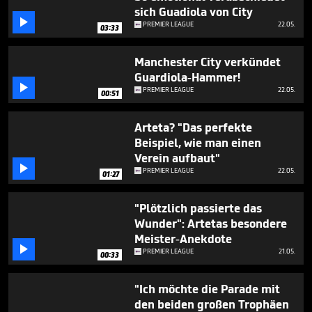
seconds
sich Guadiola von City

PREMIER LEAGUE
22.05.
03:33
Manchester City verkündet
Guardiola-Hammer!

PREMIER LEAGUE
22.05.
00:51
Arteta? "Das perfekte
Beispiel, wie man einen
Verein aufbaut"

PREMIER LEAGUE
22.05.
01:27
"Plötzlich passierte das
Wunder": Artetas besondere
Meister-Anekdote

PREMIER LEAGUE
21.05.
00:33
"Ich möchte die Parade mit
den beiden großen Trophäen