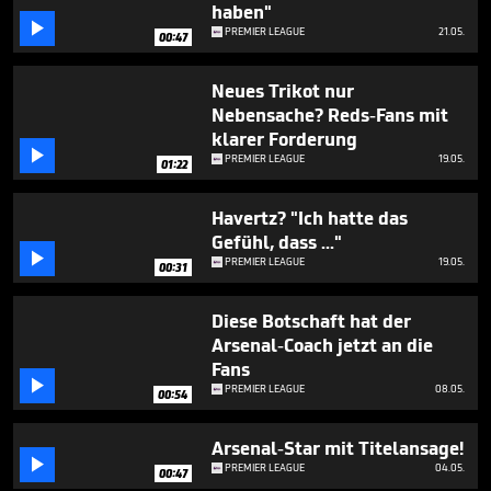
haben"

PREMIER LEAGUE
21.05.
00:47
Neues Trikot nur
Nebensache? Reds-Fans mit
klarer Forderung

PREMIER LEAGUE
19.05.
01:22
Havertz? "Ich hatte das
Gefühl, dass ..."

PREMIER LEAGUE
19.05.
00:31
Diese Botschaft hat der
Arsenal-Coach jetzt an die
Fans

PREMIER LEAGUE
08.05.
00:54
Arsenal-Star mit Titelansage!

PREMIER LEAGUE
04.05.
00:47