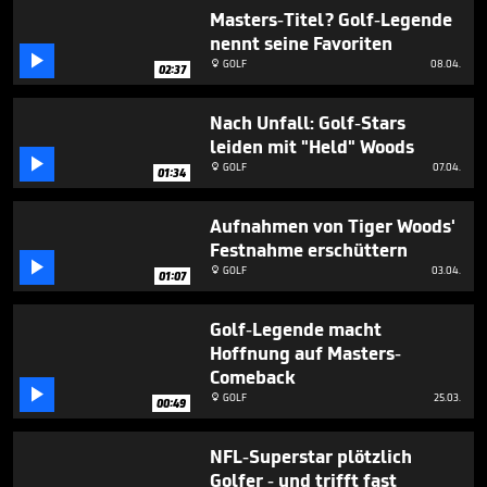
minute,
Masters-Titel? Golf-Legende
15
nennt seine Favoriten
seconds

GOLF
08.04.

02:37
Nach Unfall: Golf-Stars
leiden mit "Held" Woods

GOLF
07.04.

01:34
Aufnahmen von Tiger Woods'
Festnahme erschüttern

GOLF
03.04.

01:07
Golf-Legende macht
Hoffnung auf Masters-
Comeback

GOLF
25.03.

00:49
NFL-Superstar plötzlich
Golfer - und trifft fast