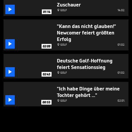
Zuschauer

GOLF
14.02.

01:14
"Kann das nicht glauben!"
Newcomer feiert größten
Erfolg

GOLF
01.02.

02:09
Deutsche Golf-Hoffnung
feiert Sensationssieg

GOLF
01.02.

02:45
"Ich habe Dinge über meine
Tochter gehört ..."

GOLF
02.01.

00:55