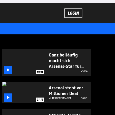
LOGIN
Ganz beiläufig
macht sich
Arsenal-Star für

Vini Jr. stark
06.08.
01:11
Arsenal steht vor
Millionen-Deal

TRANSFERMARKT
06.08.

01:19