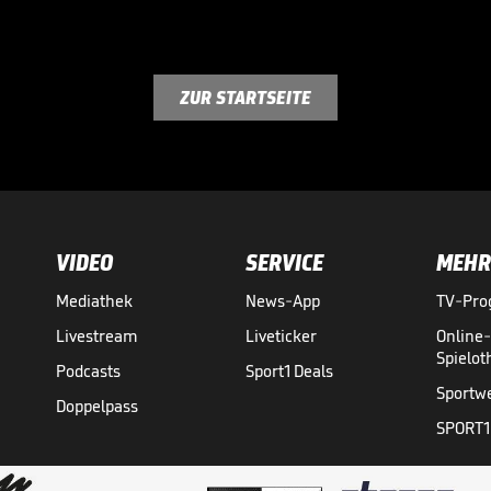
ZUR STARTSEITE
VIDEO
SERVICE
MEHR
Mediathek
News-App
TV-Pr
Livestream
Liveticker
Online
Spielo
Podcasts
Sport1 Deals
Sportw
Doppelpass
SPORT1