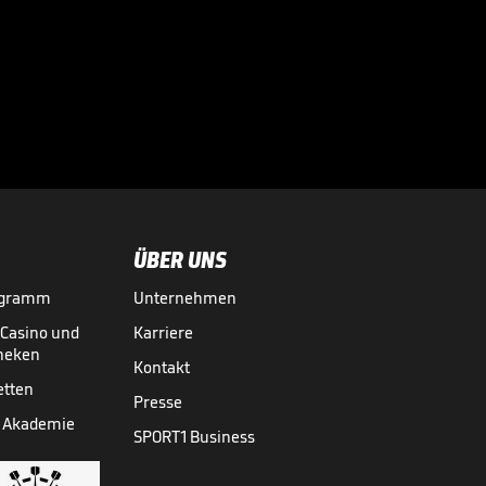
Real-Wechsel? So
ist der Stand bei
Rodri

01.08.
00:31
ÜBER UNS
ogramm
Unternehmen
-Casino und
Karriere
theken
Kontakt
etten
Presse
 Akademie
SPORT1 Business