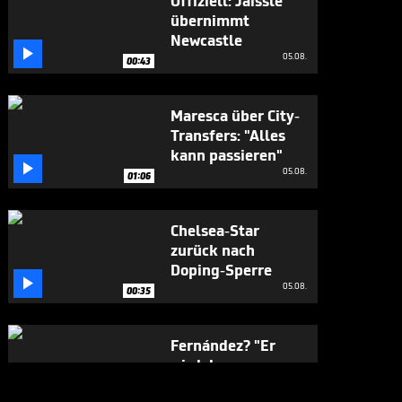
Offiziell: Jaissle
übernimmt
Newcastle

05.08.
00:43
Maresca über City-
Transfers: "Alles
kann passieren"

05.08.
01:06
Chelsea-Star
zurück nach
Doping-Sperre

05.08.
00:35
Fernández? "Er
wird das ganz
sicher nicht tun"

05.08.