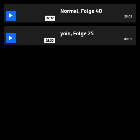
Normal, Folge 40

30.09.
27:17
yoin, Folge 25

08.09.
28:32