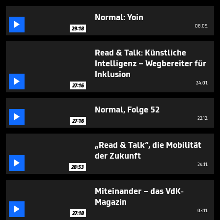
minutes,
36
Normal: Yoin
seconds

08.09.
29:18
Read & Talk: Künstliche
Intelligenz – Wegbereiter für
Inklusion

24.01.
27:16
Normal, Folge 52

22.12.
27:16
„Read & Talk“, die Mobilität
der Zukunft

24.11.
28:53
Miteinander – das VdK-
Magazin

03.11.
27:18