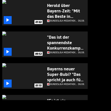
Herold über
Bayern-Zeit: "Mit
das Beste in

Europa"
BUNDESLIGA MEDIATHEK HIGHLIGHTS
06.08.
01:02
"Das ist der
spannendste
Konkurrenzkampf

beim FC Bayern"
BUNDESLIGA MEDIATHEK HIGHLIGHTS
06.08.
00:52
Bayerns neuer
Super-Bubi? "Das
spricht ja auch für

sich"
BUNDESLIGA MEDIATHEK HIGHLIGHTS
06.08.
01:15
"Er ist ein
Geschenk für die