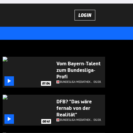
LOGIN
Vom Bayern-Talent
zum Bundesliga-
Profi

BUNDESLIGA MEDIATHEK HIGHLIGHTS
06.08.
01:04
DFB? "Das wäre
fernab von der
Realität"

BUNDESLIGA MEDIATHEK HIGHLIGHTS
06.08.
00:41