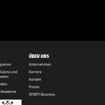
Sportdirektor
spricht Machtwort
bei BVB-Star

BUNDESLIGA MEDIATHEK HIGHLIGHTS
06.08.
00:34
ÜBER UNS
ogramm
Unternehmen
-Casino und
Karriere
theken
Kontakt
etten
Presse
 Akademie
SPORT1 Business