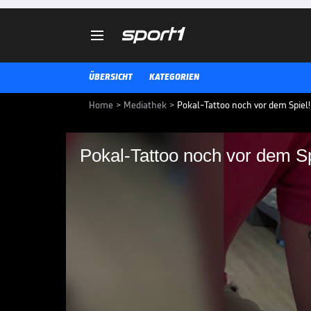

ÜBERSICHT
KATEGORIEN
Home
>
Mediathek
>
Pokal-Tattoo noch vor dem Spiel! 
Pokal-Tattoo noch vor dem Spi
Pokal-Tattoo noch vo
siegessicher
Der VfB-Stuttgart-Fan Christian 
Pokalsieger. Er ist sich so sicher
hat.