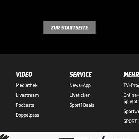
ZUR STARTSEITE
VIDEO
SERVICE
MEHR
Mediathek
News-App
TV-Pr
Livestream
Liveticker
Online
Spielo
Podcasts
Sport1 Deals
Sportw
Doppelpass
SPORT1