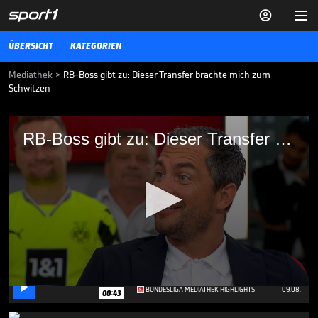


ÜBERSICHT
KATEGORIEN
Mediathek
>
RB-Boss gibt zu: Dieser Transfer brachte mich zum
Schwitzen
RB-Boss gibt zu: Dieser Transfer brachte
RB-Boss gibt zu: Dieser Transfer brachte mich zum Schwitzen
mich zum Schwitzen
Das Sommertransferfenster war auch für RB Leipzig kein leichtes.
RB-Boss Marcel Schäfer verrät, welcher Transfer ihn besonders ins
Schwitzen brachte.
BUNDESLIGA MEDIATHEK HIGHLIGHTS
14.09.25
Niederlage gegen den BVB?
"Es muss wehtun"

0
BUNDESLIGA MEDIATHEK HIGHLIGHTS
09.08.
00:43
seconds
of