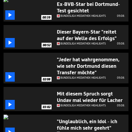
3
Ex-BVB-Star bei Dortmund-
minutes,
Test gesichtet
11

BUNDESLIGA MEDIATHEK HIGHLIGHTS
09.08.
seconds
00:39
Dieser Bayern-Star "reitet
auf der Welle des Erfolgs"

BUNDESLIGA MEDIATHEK HIGHLIGHTS
09.08.
00:52
"Jeder hat wahrgenommen,
wie sehr Dortmund diesen
Transfer möchte"

BUNDESLIGA MEDIATHEK HIGHLIGHTS
09.08.
02:08
Mit diesem Spruch sorgt
Undav mal wieder für Lacher

BUNDESLIGA MEDIATHEK HIGHLIGHTS
09.08.
03:02
"Unglaublich, ein Idol - ich
fühle mich sehr geehrt"