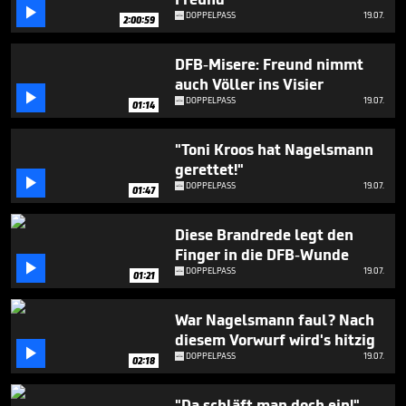
minute,

DOPPELPASS
19.07.
54
2:00:59
seconds
DFB-Misere: Freund nimmt
auch Völler ins Visier

DOPPELPASS
19.07.
01:14
"Toni Kroos hat Nagelsmann
gerettet!"

DOPPELPASS
19.07.
01:47
Diese Brandrede legt den
Finger in die DFB-Wunde

DOPPELPASS
19.07.
01:21
War Nagelsmann faul? Nach
diesem Vorwurf wird's hitzig

DOPPELPASS
19.07.
02:18
"Da schläft man doch ein!"