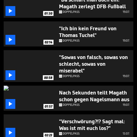
Magath zerlegt DFB-Fußball

DOPPELPASS
19.07.
01:30
"Ich bin kein Freund von
Thomas Tuchel"

DOPPELPASS
19.07.
02:14
"Sowas von falsch, sowas von
schlecht, sowas von
miserabel"

DOPPELPASS
19.07.
00:58
Nach Sekunden teilt Magath
schon gegen Nagelsmann aus

DOPPELPASS
19.07.
01:57
"Verschwörung?!? Sagt mal:
Was ist mit euch los?"

DOPPELPASS
13.07.
02:23