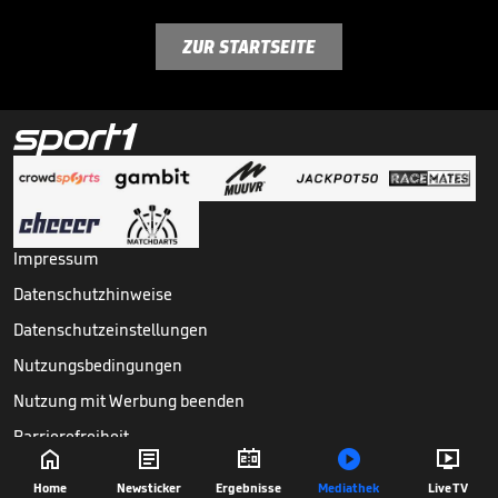
ZUR STARTSEITE
Impressum
Datenschutzhinweise
Datenschutzeinstellungen
Nutzungsbedingungen
Nutzung mit Werbung beenden
Barrierefreiheit





Copyright ©
2026
Sport1 GmbH. Alle Rechte vorbehalten.
Home
Newsticker
Ergebnisse
Mediathek
Live TV