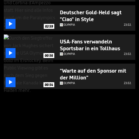
Deutscher Gold-Held sagt
"Ciao" in Style

OLYMPIA
23.02.
02:59
USA-Fans verwandeln
Sportsbar in ein Tollhaus

OLYMPIA
23.02.
00:56
"Warte auf den Sponsor mit
der Million"

OLYMPIA
23.02.
00:54