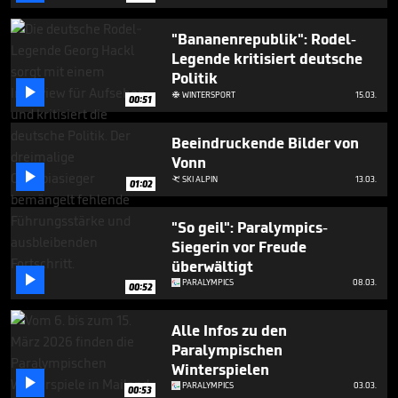
seconds
"Bananenrepublik": Rodel-
Legende kritisiert deutsche
Politik

WINTERSPORT
15.03.

00:51
Beeindruckende Bilder von
Vonn

SKI ALPIN
13.03.

01:02
"So geil": Paralympics-
Siegerin vor Freude
überwältigt

PARALYMPICS
08.03.
00:52
Alle Infos zu den
Paralympischen
Winterspielen

PARALYMPICS
03.03.
00:53