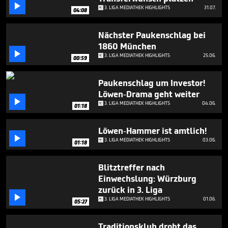

3. LIGA MEDIATHEK HIGHLIGHTS
31.07.
04:08
Nächster Paukenschlag bei
1860 München

3. LIGA MEDIATHEK HIGHLIGHTS
25.06.
00:59
Paukenschlag um Investor!
Löwen-Drama geht weiter

3. LIGA MEDIATHEK HIGHLIGHTS
04.06.
01:18
Löwen-Hammer ist amtlich!

3. LIGA MEDIATHEK HIGHLIGHTS
03.06.
01:18
Blitztreffer nach
Einwechslung: Würzburg
zurück in 3. Liga

3. LIGA MEDIATHEK HIGHLIGHTS
01.06.
05:27
Traditionsklub droht das