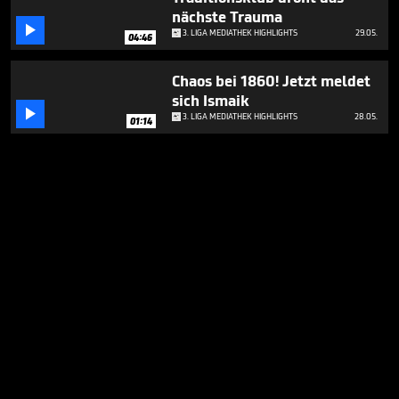
nächste Trauma

3. LIGA MEDIATHEK HIGHLIGHTS
29.05.
04:46
Chaos bei 1860! Jetzt meldet
sich Ismaik

3. LIGA MEDIATHEK HIGHLIGHTS
28.05.
01:14