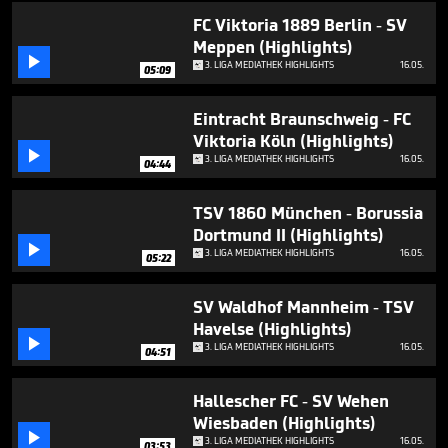
minutes,
42
FC Viktoria 1889 Berlin - SV
seconds
Meppen (Highlights)

3. LIGA MEDIATHEK HIGHLIGHTS
16.05.
05:09
Eintracht Braunschweig - FC
Viktoria Köln (Highlights)

3. LIGA MEDIATHEK HIGHLIGHTS
16.05.
04:44
TSV 1860 München - Borussia
Dortmund II (Highlights)

3. LIGA MEDIATHEK HIGHLIGHTS
16.05.
05:22
SV Waldhof Mannheim - TSV
Havelse (Highlights)

3. LIGA MEDIATHEK HIGHLIGHTS
16.05.
04:51
Hallescher FC - SV Wehen
Wiesbaden (Highlights)

3. LIGA MEDIATHEK HIGHLIGHTS
16.05.
03:53