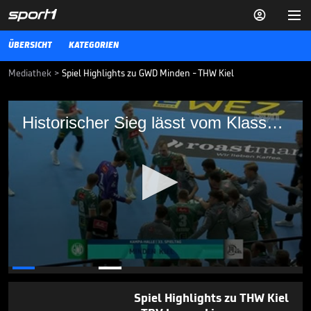


ÜBERSICHT
KATEGORIEN
Mediathek
>
Spiel Highlights zu GWD Minden - THW Kiel
Historischer Sieg lässt vom Klassenerhalt
Historischer Sieg lässt vom Klassenerhalt träumen
träumen
Spiel Highlights zu GWD Minden - THW Kiel
HANDBALL-BUNDESLIGA
04.06.26
Klassenerhalt! In diesem
Moment steht eine ganze
Halle Kopf

HANDBALL-BUNDESLIGA
07.06.
04:12
0
seconds
of
Spiel Highlights zu THW Kiel
3