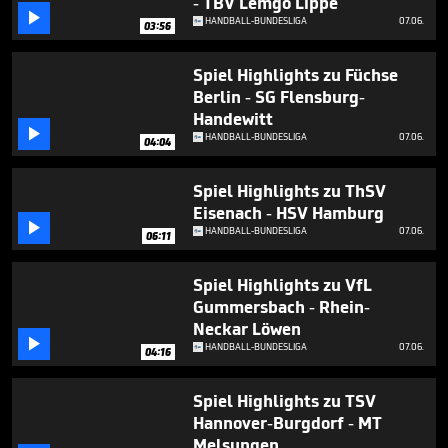
- TBV Lemgo Lippe
minutes,

50
HANDBALL-BUNDESLIGA
07.06.
03:56
seconds
Spiel Highlights zu Füchse
Berlin - SG Flensburg-
Handewitt

HANDBALL-BUNDESLIGA
07.06.
04:04
Spiel Highlights zu ThSV
Eisenach - HSV Hamburg

HANDBALL-BUNDESLIGA
07.06.
06:11
Spiel Highlights zu VfL
Gummersbach - Rhein-
Neckar Löwen

HANDBALL-BUNDESLIGA
07.06.
04:16
Spiel Highlights zu TSV
Hannover-Burgdorf - MT
Melsungen