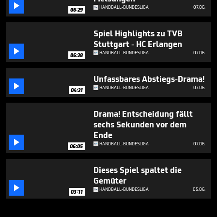

HANDBALL-BUNDESLIGA
07.06.
06:29
Spiel Highlights zu TVB
Stuttgart - HC Erlangen

HANDBALL-BUNDESLIGA
07.06.
06:28
Unfassbares Abstiegs-Drama!

HANDBALL-BUNDESLIGA
07.06.
04:21
Drama! Entscheidung fällt
sechs Sekunden vor dem
Ende

HANDBALL-BUNDESLIGA
07.06.
06:05
Dieses Spiel spaltet die
Gemüter

HANDBALL-BUNDESLIGA
05.06.
03:11