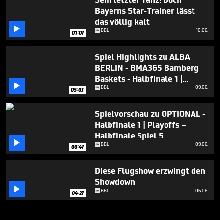
Sein letzter Tanz! Doch
Bayerns Star-Trainer lässt
das völlig kalt

BBL
10.06.
01:07
Spiel Highlights zu ALBA
BERLIN - BMA365 Bamberg
Baskets - Halbfinale 1 |

Playoffs – Halbfinale Spiel 5
BBL
09.06.
05:03
Spielvorschau zu OPTIONAL -
Halbfinale 1 | Playoffs –
Halbfinale Spiel 5

BBL
09.06.
00:47
Diese Flugshow erzwingt den
Showdown

BBL
06.06.
04:27