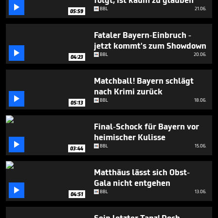
folgt, ist kaum zu glauben
53

BBL
21.06.
05:59
seconds
Fataler Bayern-Einbruch -
jetzt kommt's zum Showdown

BBL
20.06.
04:23
Matchball! Bayern schlägt
nach Krimi zurück

BBL
18.06.
05:13
Final-Schock für Bayern vor
heimischer Kulisse

BBL
15.06.
03:44
Matthäus lässt sich Obst-
Gala nicht entgehen

BBL
13.06.
04:51