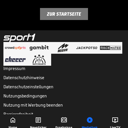
ZUR STARTSEITE
Impressum
Datenschutzhinweise
Datenschutzeinstellungen
Nutzungsbedingungen
Nutzung mit Werbung beenden
Barrierefreiheit





Copyright ©
2026
Sport1 GmbH. Alle Rechte vorbehalten.
Home
Newsticker
Ergebnisse
Mediathek
Live TV