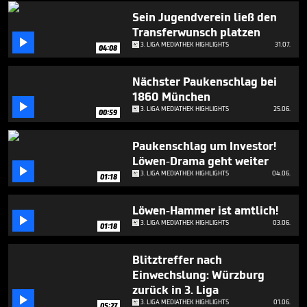
minutes,
1
Sein Jugendverein ließ den
second
Transferwunsch platzen

3. LIGA MEDIATHEK HIGHLIGHTS
31.07.
04:08
Nächster Paukenschlag bei
1860 München

3. LIGA MEDIATHEK HIGHLIGHTS
25.06.
00:59
Paukenschlag um Investor!
Löwen-Drama geht weiter

3. LIGA MEDIATHEK HIGHLIGHTS
04.06.
01:18
Löwen-Hammer ist amtlich!

3. LIGA MEDIATHEK HIGHLIGHTS
03.06.
01:18
Blitztreffer nach
Einwechslung: Würzburg
zurück in 3. Liga

3. LIGA MEDIATHEK HIGHLIGHTS
01.06.
05:27