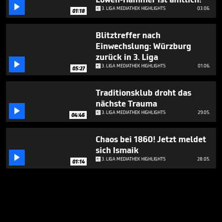

3. LIGA MEDIATHEK HIGHLIGHTS
03.06.
01:18
Blitztreffer nach
Einwechslung: Würzburg
zurück in 3. Liga

3. LIGA MEDIATHEK HIGHLIGHTS
01.06.
05:27
Traditionsklub droht das
nächste Trauma

3. LIGA MEDIATHEK HIGHLIGHTS
29.05.
04:46
Chaos bei 1860! Jetzt meldet
sich Ismaik

3. LIGA MEDIATHEK HIGHLIGHTS
28.05.
01:14