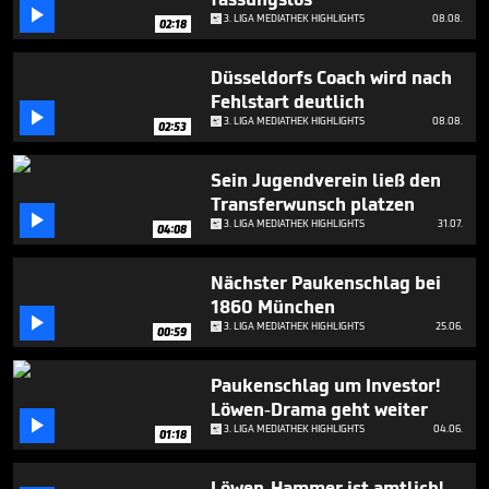
minutes,

3. LIGA MEDIATHEK HIGHLIGHTS
08.08.
23
02:18
seconds
Düsseldorfs Coach wird nach
Fehlstart deutlich

3. LIGA MEDIATHEK HIGHLIGHTS
08.08.
02:53
Sein Jugendverein ließ den
Transferwunsch platzen

3. LIGA MEDIATHEK HIGHLIGHTS
31.07.
04:08
Nächster Paukenschlag bei
1860 München

3. LIGA MEDIATHEK HIGHLIGHTS
25.06.
00:59
Paukenschlag um Investor!
Löwen-Drama geht weiter

3. LIGA MEDIATHEK HIGHLIGHTS
04.06.
01:18
Löwen-Hammer ist amtlich!