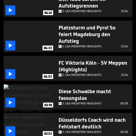
Aufstiegsrennen

3. LIGA MEDIATHEK HIGHLIGHTS
25.04.
04:41
Platzsturm und Pyro! So
feiert Magdeburg den
Aufstieg

3. LIGA MEDIATHEK HIGHLIGHTS
25.04.
04:33
FC Viktoria Köln - SV Meppen
(Highlights)

3. LIGA MEDIATHEK HIGHLIGHTS
25.04.
04:53
Diese Schwalbe macht
fassungslos

3. LIGA MEDIATHEK HIGHLIGHTS
08.08.
02:18
Düsseldorfs Coach wird nach
Fehlstart deutlich

3. LIGA MEDIATHEK HIGHLIGHTS
08.08.
02:53