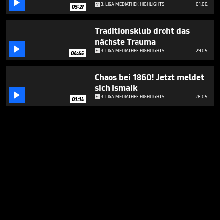

3. LIGA MEDIATHEK HIGHLIGHTS
01.06.
05:27
Traditionsklub droht das
nächste Trauma

3. LIGA MEDIATHEK HIGHLIGHTS
29.05.
04:46
Chaos bei 1860! Jetzt meldet
sich Ismaik

3. LIGA MEDIATHEK HIGHLIGHTS
28.05.
01:14