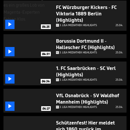
minutes,
47
FC Würzburger Kickers - FC
seconds
Viktoria 1889 Berlin
(Highlights)

3. LIGA MEDIATHEK HIGHLIGHTS
25.04.
04:25
Borussia Dortmund II -
Hallescher FC (Highlights)

3. LIGA MEDIATHEK HIGHLIGHTS
25.04.
04:31
1. FC Saarbrücken - SC Verl
(Highlights)

3. LIGA MEDIATHEK HIGHLIGHTS
25.04.
04:34
VfL Osnabrück - SV Waldhof
Mannheim (Highlights)

3. LIGA MEDIATHEK HIGHLIGHTS
25.04.
04:27
Schützenfest! Hier meldet
sich 1860 zurück im