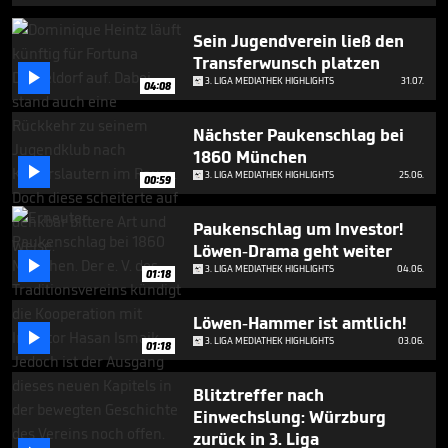
Sein Jugendverein ließ den
Transferwunsch platzen

3. LIGA MEDIATHEK HIGHLIGHTS
31.07.
04:08
Nächster Paukenschlag bei
1860 München

3. LIGA MEDIATHEK HIGHLIGHTS
25.06.
00:59
Paukenschlag um Investor!
Löwen-Drama geht weiter

3. LIGA MEDIATHEK HIGHLIGHTS
04.06.
01:18
Löwen-Hammer ist amtlich!

3. LIGA MEDIATHEK HIGHLIGHTS
03.06.
01:18
Blitztreffer nach
Einwechslung: Würzburg
zurück in 3. Liga