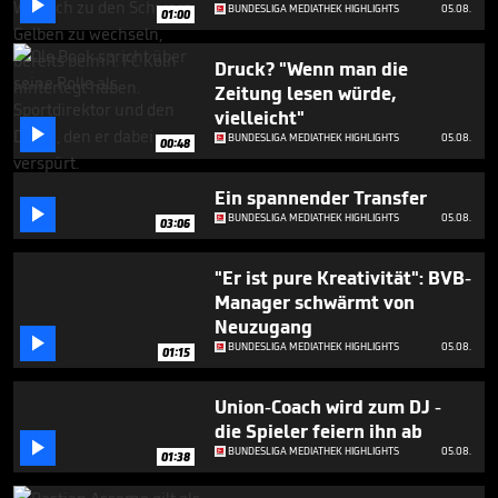

2
BUNDESLIGA MEDIATHEK HIGHLIGHTS
05.08.
01:00
minutes,
30
seconds
Druck? "Wenn man die
Zeitung lesen würde,
vielleicht"

BUNDESLIGA MEDIATHEK HIGHLIGHTS
05.08.
00:48
Ein spannender Transfer

BUNDESLIGA MEDIATHEK HIGHLIGHTS
05.08.
03:06
"Er ist pure Kreativität": BVB-
Manager schwärmt von
Neuzugang

BUNDESLIGA MEDIATHEK HIGHLIGHTS
05.08.
01:15
Union-Coach wird zum DJ -
die Spieler feiern ihn ab

BUNDESLIGA MEDIATHEK HIGHLIGHTS
05.08.
01:38