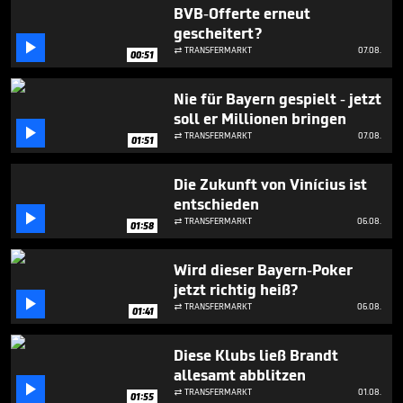
1
BVB-Offerte erneut
minute,
gescheitert?
46

seconds
TRANSFERMARKT
07.08.

00:51
Nie für Bayern gespielt - jetzt
soll er Millionen bringen

TRANSFERMARKT
07.08.

01:51
Die Zukunft von Vinícius ist
entschieden

TRANSFERMARKT
06.08.

01:58
Wird dieser Bayern-Poker
jetzt richtig heiß?

TRANSFERMARKT
06.08.

01:41
Diese Klubs ließ Brandt
allesamt abblitzen

TRANSFERMARKT
01.08.

01:55