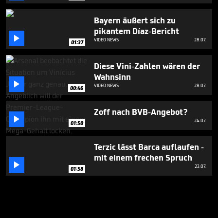
Bayern äußert sich zu
pikantem Díaz-Bericht

VIDEO NEWS
28.07.
01:37
Diese Vini-Zahlen wären der
Wahnsinn

VIDEO NEWS
28.07.
00:46
Zoff nach BVB-Angebot?

24.07.
01:50
Terzic lässt Barca auflaufen -
mit einem frechen Spruch

23.07.
01:58