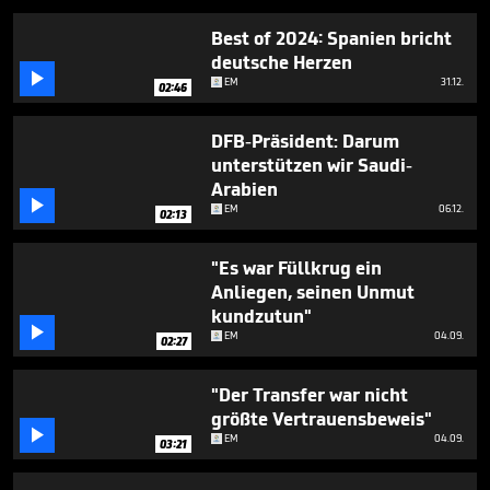
minutes,
23
Best of 2024: Spanien bricht
seconds
deutsche Herzen

EM
31.12.
02:46
DFB-Präsident: Darum
unterstützen wir Saudi-
Arabien

EM
06.12.
02:13
"Es war Füllkrug ein
Anliegen, seinen Unmut
kundzutun"

EM
04.09.
02:27
"Der Transfer war nicht
größte Vertrauensbeweis"

EM
04.09.
03:21