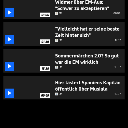
Widmer über EM-Aus:
"Schwer zu akzeptieren"

EM
06.08.
01:04
"Vielleicht hat er seine beste
Zeit hinter sich"

EM
17.07.
01:30
Sommermärchen 2.0? So gut
war die EM wirklich

EM
16.07.
15:38
Hier lästert Spaniens Kapitän
öffentlich über Musiala

EM
16.07.
00:49