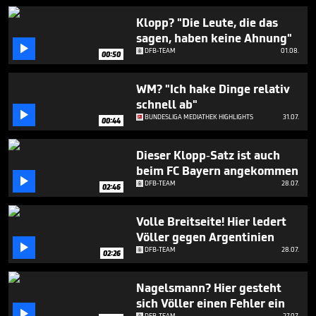
37
seconds
Klopp? "Die Leute, die das
sagen, haben keine Ahnung"

DFB-TEAM
01.08.
00:50
WM? "Ich hake Dinge relativ
schnell ab"

BUNDESLIGA MEDIATHEK HIGHLIGHTS
31.07.
00:44
Dieser Klopp-Satz ist auch
beim FC Bayern angekommen

DFB-TEAM
28.07.
02:46
Volle Breitseite! Hier ledert
Völler gegen Argentinien

DFB-TEAM
28.07.
02:26
Nagelsmann? Hier gesteht
sich Völler einen Fehler ein

DFB-TEAM
27.07.