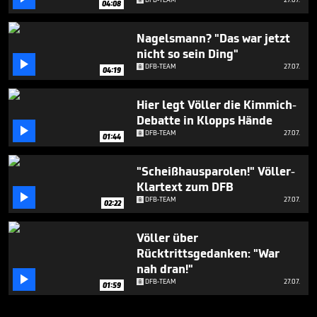
04:08
Nagelsmann? "Das war jetzt
nicht so sein Ding"

DFB-TEAM
27.07.
04:19
Hier legt Völler die Kimmich-
Debatte in Klopps Hände

DFB-TEAM
27.07.
01:44
"Scheißhausparolen!" Völler-
Klartext zum DFB

DFB-TEAM
27.07.
02:22
Völler über
Rücktrittsgedanken: "War
nah dran!"

DFB-TEAM
27.07.
01:59