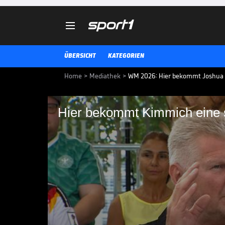

ÜBERSICHT
KATEGORIEN
Home
>
Mediathek
>
WM 2026: Hier bekommt Joshua K
Hier bekommt Kimmich eine 
Hier bekommt Kimmic
Nach der Pleite gegen Ecuador st
die Mentalitätsfrage. Die Aussag
stößt im FIROCKX.ONE WM Doppel
Effenberg auf Gegenwind.
DOPPELPASS