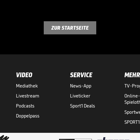
ZUR STARTSEITE
VIDEO
SERVICE
MEHR
Mediathek
News-App
TV-Pr
Livestream
Liveticker
Online
Spielo
Podcasts
Sport1 Deals
Sportw
Doppelpass
SPORT1