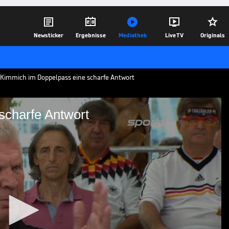





Newsticker
Ergebnisse
Mediathek
Live TV
Originals
immich im Doppelpass eine scharfe Antwort
scharfe Antwort
h eine scharfe Antwort
ellt sich bei der deutschen Mannschaft
e, dass der Gegner den Sieg mehr wollte,
pass und insbesondere bei Stefan
28.06.26