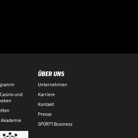
"Verschwörung?!?
Sagt mal: Was ist
mit euch los?"

DOPPELPASS
13.07.
02:23
ÜBER UNS
ogramm
Unternehmen
-Casino und
Karriere
theken
Kontakt
etten
Presse
 Akademie
SPORT1 Business