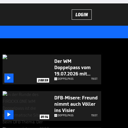
LOGIN
Der WM
Doppelpass vom
19.07.2026 mit

Magath und Freund
DOPPELPASS
19.07.
2:00:59
DFB-Misere: Freund
nimmt auch Völler
ins Visier

DOPPELPASS
19.07.
01:14