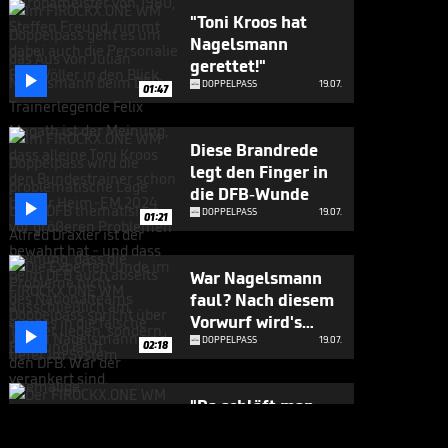
"Toni Kroos hat
Nagelsmann
gerettet!"

DOPPELPASS
19.07.
01:47
Diese Brandrede
legt den Finger in
die DFB-Wunde

DOPPELPASS
19.07.
01:21
War Nagelsmann
faul? Nach diesem
Vorwurf wird's

hitzig
DOPPELPASS
19.07.
02:18
"Da schläft man
doch ein!" Magath