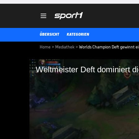

ÜBERSICHT
KATEGORIEN
Home
>
Mediathek
>
Worlds Champion Deft gewinnt ei
Weltmeister Deft dominiert d
Weltmeister Deft do
League-of-Legends-Weltmeister K
koreanischen SoloQ einen 1v4 T
LEAGUE OF LEGENDS