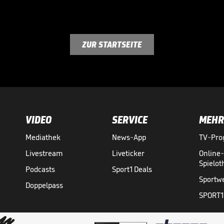
ZUR STARTSEITE
VIDEO
SERVICE
MEHR
Mediathek
News-App
TV-Pr
Livestream
Liveticker
Online
Spielo
Podcasts
Sport1 Deals
Sportw
Doppelpass
SPORT1