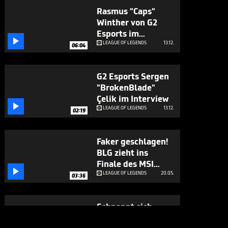
Rasmus "Caps"
Winther von G2
Esports im

Gespräch mit
LEAGUE OF LEGENDS
13.12.
06:04
SPORT1 über die
Worlds 2023 und
G2 Esports Sergen
die LEC Season
"BrokenBlade"
2024
Çelik im Interview

LEAGUE OF LEGENDS
13.12.
02:19
Faker geschlagen!
BLG zieht ins
Finale des MSI

2023 ein
LEAGUE OF LEGENDS
20.05.
03:36
Schnappt sich
Faker den Worlds-