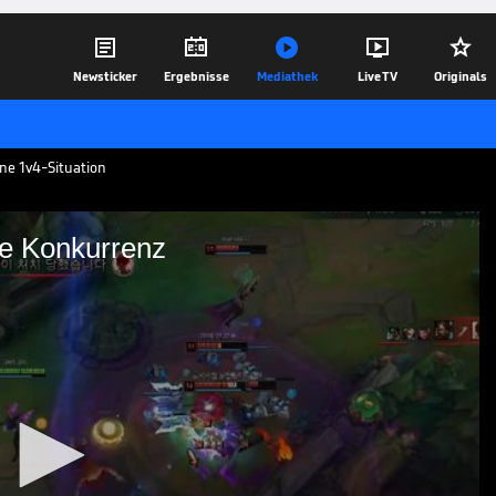





Newsticker
Ergebnisse
Mediathek
Live TV
Originals
ne 1v4-Situation
ie Konkurrenz
miniert die Konkurrenz
im „Deft“ Hyuk-kyu hat in der
eamfight klar gewonnen
09.01.23