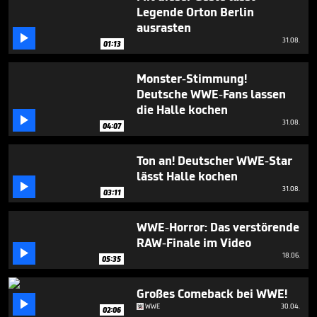
minutes,
Legende Orton Berlin
59
ausrasten
seconds

31.08.
01:13
Monster-Stimmung!
Deutsche WWE-Fans lassen
die Halle kochen

31.08.
04:07
Ton an! Deutscher WWE-Star
lässt Halle kochen

31.08.
03:11
WWE-Horror: Das verstörende
RAW-Finale im Video

18.06.
05:35
Großes Comeback bei WWE!

WWE
30.04.
02:06