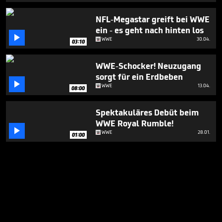
NFL-Megastar greift bei WWE
ein - es geht nach hinten los

WWE
30.04.
03:10
WWE-Schocker! Neuzugang
sorgt für ein Erdbeben

WWE
13.04.
08:00
Spektakuläres Debüt beim
WWE Royal Rumble!

WWE
28.01.
01:00