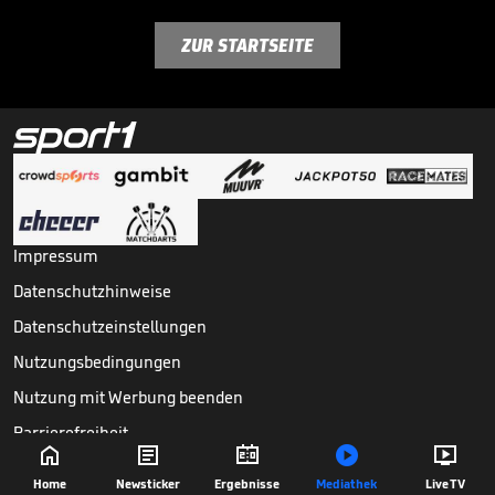
ZUR STARTSEITE
Impressum
Datenschutzhinweise
Datenschutzeinstellungen
Nutzungsbedingungen
Nutzung mit Werbung beenden
Barrierefreiheit





Copyright ©
2026
Sport1 GmbH. Alle Rechte vorbehalten.
Home
Newsticker
Ergebnisse
Mediathek
Live TV