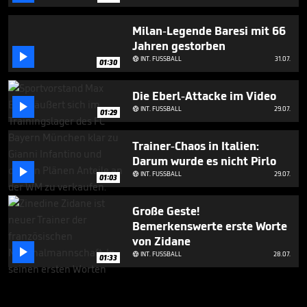
Milan-Legende Baresi mit 66
Jahren gestorben

INT. FUSSBALL
31.07.

01:30
Die Eberl-Attacke im Video

INT. FUSSBALL
29.07.

01:29
Trainer-Chaos in Italien:
Darum wurde es nicht Pirlo

INT. FUSSBALL
29.07.

01:03
Große Geste!
Bemerkenswerte erste Worte
von Zidane

INT. FUSSBALL
28.07.

01:33