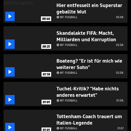
seconds
Hier entfesselt ein Superstar
geballte Wut

INT. FUSSBALL
05.08.

00:46
Skandalakte FIFA: Macht,
Milliarden und Korruption

INT. FUSSBALL
02.08.

08:25
Boateng? "Er ist für mich wie
weiterer Sohn"

INT. FUSSBALL
02.08.

01:18
Tuchel-Kritik? "Habe nichts
anderes erwartet"

INT. FUSSBALL
01.08.

01:01
Tottenham-Coach trauert um
Italien-Legende

INT. FUSSBALL
31.07.

01:01