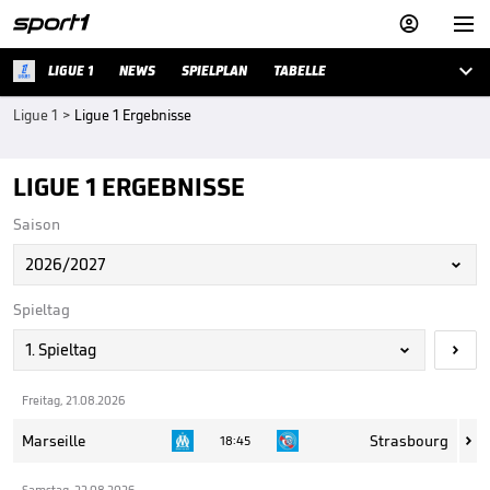



LIGUE 1
NEWS
SPIELPLAN
TABELLE
Ligue 1
>
Ligue 1 Ergebnisse
LIGUE 1 ERGEBNISSE
Saison
2026/2027

Spieltag
1. Spieltag


Freitag, 21.08.2026
Marseille
Strasbourg
18:45

Samstag, 22.08.2026