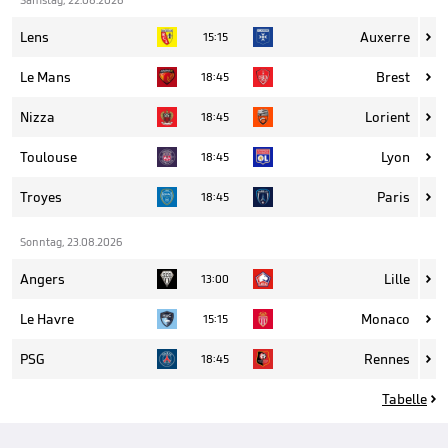
Lens
Auxerre
15:15

Le Mans
Brest
18:45

Nizza
Lorient
18:45

Toulouse
Lyon
18:45

Troyes
Paris
18:45

Sonntag, 23.08.2026
Angers
Lille
13:00

Le Havre
Monaco
15:15

PSG
Rennes
18:45

Tabelle
