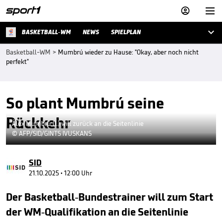



BASKETBALL-WM
NEWS
SPIELPLAN
Basketball-WM
>
Mumbrú wieder zu Hause: "Okay, aber noch nicht
perfekt"
So plant Mumbrú seine
Rückkehr
Àlex Mumbrú (l.) will zurück an die Seitenlinie
© AFP/SID/GINTS IVUSKANS
SID
21.10.2025 • 12:00 Uhr
Der Basketball-Bundestrainer will zum Start
der WM-Qualifikation an die Seitenlinie