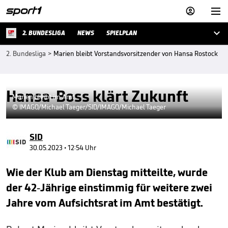



2. BUNDESLIGA
NEWS
SPIELPLAN
2. Bundesliga
>
Marien bleibt Vorstandsvorsitzender von Hansa Rostock
Hansa-Boss klärt Zukunft
Marien bleibt im Amt
© IMAGO/Michael Taeger/SID/IMAGO/Michael Taeger
SID
30.05.2023 • 12:54 Uhr
Wie der Klub am Dienstag mitteilte, wurde
der 42-Jährige einstimmig für weitere zwei
Jahre vom Aufsichtsrat im Amt bestätigt.