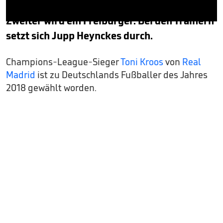
Deutschlands Fußball des Jahres gewählt.
Zweiter wird ein Freiburger. Bei den Trainern
0
seconds
setzt sich Jupp Heynckes durch.
of
36
seconds
Champions-League-Sieger
Toni Kroos
von
Real
Madrid
ist zu Deutschlands Fußballer des Jahres
2018 gewählt worden.