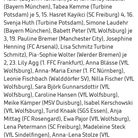
(Bayern München), Tabea Kemme (Turbine
Potsdam) je 5, 15. Hasret Kayikci (SC Freiburg) 4, 16.
Svenja Huth (Turbine Potsdam), Simone Laudehr
(Bayern München), Babett Peter (VfL Wolfsburg) je
3, 19. Pauline Bremer (Manchester City), Josephine
Henning (FC Arsenal), Lisa Schmitz Turbine
Schmitz), Pia-Sophie Wolter (Werder Bremen) je
2, 23. Lily Agg (1. FFC Frankfurt), Anna Blässe (VfL
Wolfsburg), Anna-Maria Exner (1. FC Nürnberg),
Leonie Fischbach (Walddörfer SV), Nilla Fischer (VfL
Wolfsburg), Sara Björk Gunnarsdottir (VfL
Wolfsburg), Caroline Hansen (VfL Wolfsburg),
Meike Kämper (MSV Duisburg), Isabel Kerschowski
(VfL Wolfsburg), Turid Knaak (SGS Essen), Anja
Mittag (FC Rosengard), Ewa Pajor (VfL Wolfsburg),
Lena Petermann (SC Freiburg), Madeleine Steck
(VfL Sindelfingen), Anna-Lena Stolze (VfL