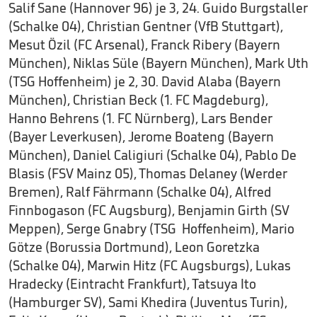
Salif Sane (Hannover 96) je 3, 24. Guido Burgstaller
(Schalke 04), Christian Gentner (VfB Stuttgart),
Mesut Özil (FC Arsenal), Franck Ribery (Bayern
München), Niklas Süle (Bayern München), Mark Uth
(TSG Hoffenheim) je 2, 30. David Alaba (Bayern
München), Christian Beck (1. FC Magdeburg),
Hanno Behrens (1. FC Nürnberg), Lars Bender
(Bayer Leverkusen), Jerome Boateng (Bayern
München), Daniel Caligiuri (Schalke 04), Pablo De
Blasis (FSV Mainz 05), Thomas Delaney (Werder
Bremen), Ralf Fährmann (Schalke 04), Alfred
Finnbogason (FC Augsburg), Benjamin Girth (SV
Meppen), Serge Gnabry (TSG Hoffenheim), Mario
Götze (Borussia Dortmund), Leon Goretzka
(Schalke 04), Marwin Hitz (FC Augsburgs), Lukas
Hradecky (Eintracht Frankfurt), Tatsuya Ito
(Hamburger SV), Sami Khedira (Juventus Turin),