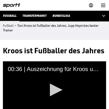



FUSSBALL
TRANSFERMARKT
BUNDESLIGA
Fußball
>
Toni Kroos ist Fußballer des Jahres, Jupp Heynckes bester
Trainer
Kroos ist Fußballer des Jahres
00:36 | Auszeichnung für Kroos und Heynckes
Sportinformationsdienst
06.08.2018 • 08:03 Uhr
Champions-League-Sieger Toni Kroos wird zu