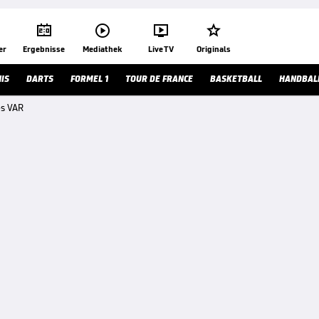




er
Ergebnisse
Mediathek
Live TV
Originals
IS
DARTS
FORMEL 1
TOUR DE FRANCE
BASKETBALL
HANDBAL
es VAR