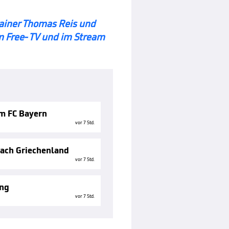
iner Thomas Reis und
im Free-TV und im Stream
m FC Bayern
vor 7 Std.
nach Griechenland
vor 7 Std.
ing
vor 7 Std.