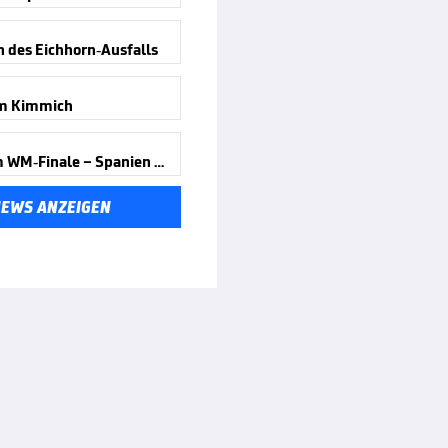
n des Eichhorn-Ausfalls
m Kimmich
Wirbel um WM-Finale – Spanien reagiert
NEWS ANZEIGEN