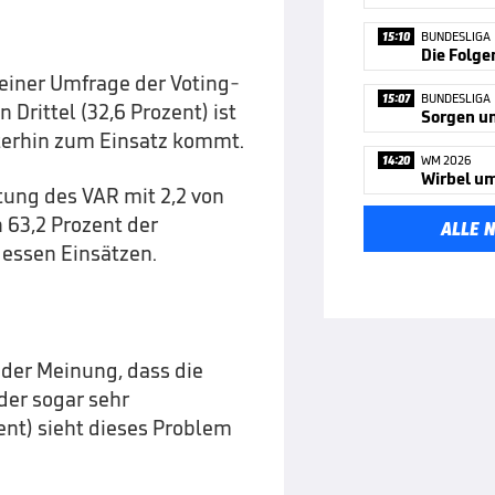
15:10
BUNDESLIGA
Die Folge
 einer Umfrage der Voting-
15:07
BUNDESLIGA
n Drittel (32,6 Prozent) ist
Sorgen u
iterhin zum Einsatz kommt.
14:20
WM 2026
tung des VAR mit 2,2 von
h 63,2 Prozent der
ALLE 
dessen Einsätzen.
 der Meinung, dass die
der sogar sehr
zent) sieht dieses Problem