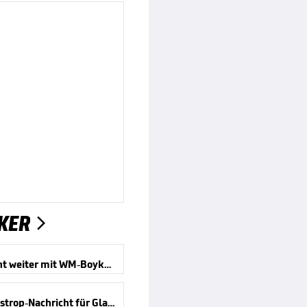
KER

UEFA droht weiter mit WM-Boykott!
Bittere Castrop-Nachricht für Gladbach