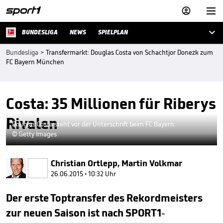



BUNDESLIGA
NEWS
SPIELPLAN
Bundesliga
>
Transfermarkt: Douglas Costa von Schachtjor Donezk zum
FC Bayern München
Costa: 35 Millionen für Riberys
Rivalen
Douglas Costa steht vor der Unterschrift beim FC Bayern.
© Getty Images
Christian Ortlepp
,
Martin Volkmar
26.06.2015 • 10:32 Uhr
Der erste Toptransfer des Rekordmeisters
zur neuen Saison ist nach SPORT1-