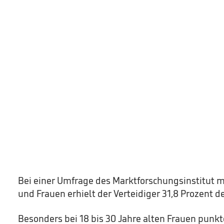
Bei einer Umfrage des Marktforschungsinstitut 
und Frauen erhielt der Verteidiger 31,8 Prozent 
Besonders bei 18 bis 30 Jahre alten Frauen pun