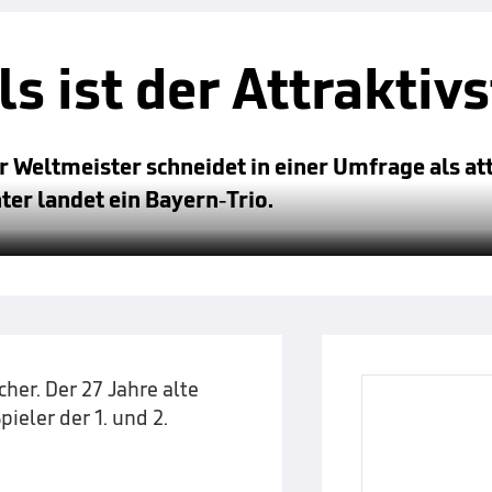
 ist der Attraktivs
r Weltmeister schneidet in einer Umfrage als att
ter landet ein Bayern-Trio.
her. Der 27 Jahre alte
ieler der 1. und 2.