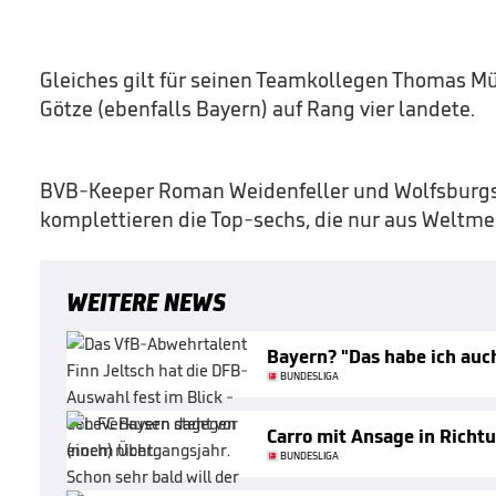
Gleiches gilt für seinen Teamkollegen Thomas Mül
Götze (ebenfalls Bayern) auf Rang vier landete.
BVB-Keeper Roman Weidenfeller und Wolfsburgs 
komplettieren die Top-sechs, die nur aus Weltme
WEITERE NEWS
Bayern? "Das habe ich auc
BUNDESLIGA
Carro mit Ansage in Richt
BUNDESLIGA