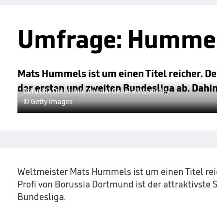
Umfrage: Hummels
Mats Hummels ist um einen Titel reicher. De
der ersten und zweiten Bundesliga ab. Dahin
Borussia Dortmund Annual General Assembly
© Getty Images
Weltmeister Mats Hummels ist um einen Titel reic
Profi von Borussia Dortmund ist der attraktivste Sp
Bundesliga.