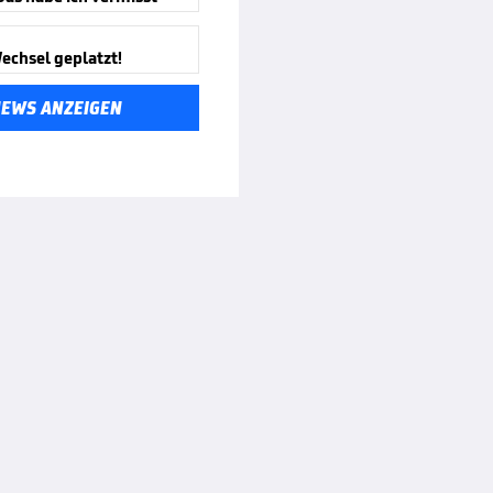
echsel geplatzt!
NEWS ANZEIGEN