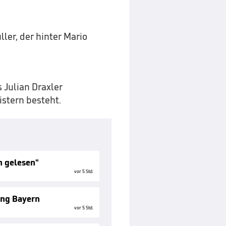
ler, der hinter Mario
Julian Draxler
istern besteht.
h gelesen"
vor 5 Std.
ung Bayern
vor 5 Std.