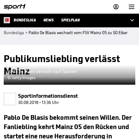



BUNDESLIGA
NEWS
SPIELPLAN
Bundesliga
>
Pablo De Blasis wechselt vom FSV Mainz 05 zu SD Eibar
Publikumsliebling verlässt
Mainz
Pablo De Blasis wechselt nach Spanien
© Getty Images
Sportinformationsdienst
30.08.2018 • 13:36 Uhr
Pablo De Blasis bekommt seinen Willen. Der
Fanliebling kehrt Mainz 05 den Rücken und
startet eine neue Herausforderung in