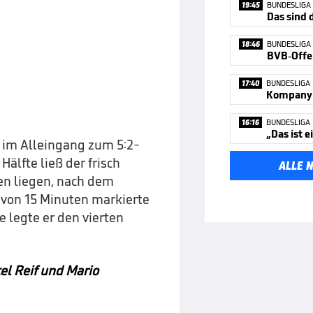
19:45
BUNDESLIGA
Das sind 
18:46
BUNDESLIGA
BVB-Offer
17:40
BUNDESLIGA
16:16
BUNDESLIGA
„Das ist e
 im Alleingang zum 5:2-
Hälfte ließ der frisch
ALLE 
en liegen, nach dem
 von 15 Minuten markierte
 legte er den vierten
el Reif und Mario