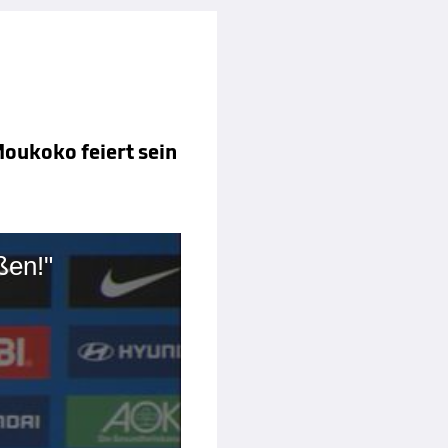
Moukoko feiert sein
ßen!"