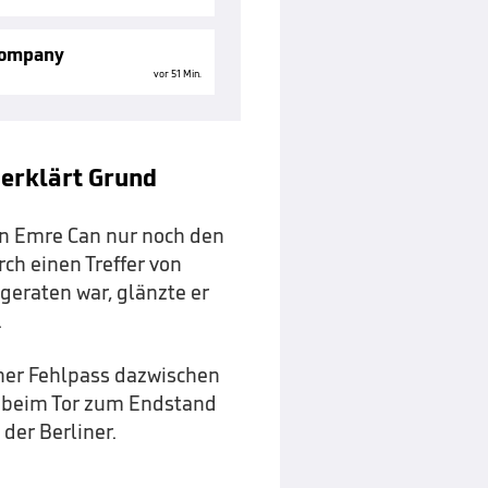
Kompany
vor 51 Min.
 erklärt Grund
on Emre Can nur noch den
rch einen Treffer von
geraten war, glänzte er
.
iner Fehlpass dazwischen
d beim Tor zum Endstand
der Berliner.