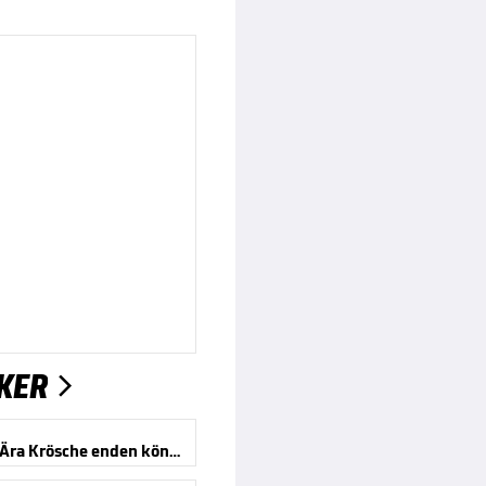
KER

Wann die Ära Krösche enden könnte