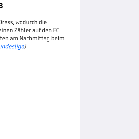
B
Dress, wodurch die
einen Zähler auf den FC
tten am Nachmittag beim
undesliga
)