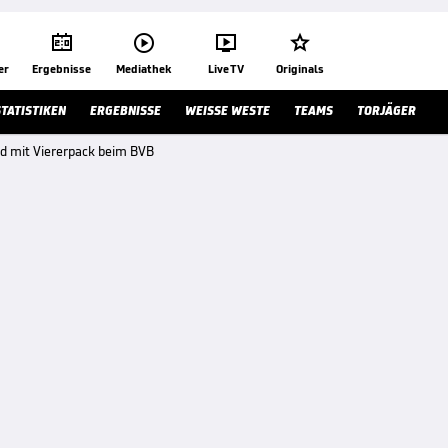




er
Ergebnisse
Mediathek
Live TV
Originals
STATISTIKEN
ERGEBNISSE
WEISSE WESTE
TEAMS
TORJÄGER
nd mit Viererpack beim BVB