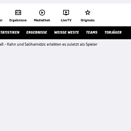




er
Ergebnisse
Mediathek
Live TV
Originals
STATISTIKEN
ERGEBNISSE
WEISSE WESTE
TEAMS
TORJÄGER
 - Kahn und Salihamidzic erlebten es zuletzt als Spieler