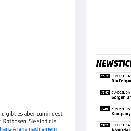
NEWSTIC
15:10
BUNDESLIGA
Die Folge
15:07
BUNDESLIGA
Sorgen u
12:09
BUNDESLIGA
nd gibt es aber zumindest
 Rothosen: Sie sind die
11:38
BUNDESLIGA
llianz Arena nach einem