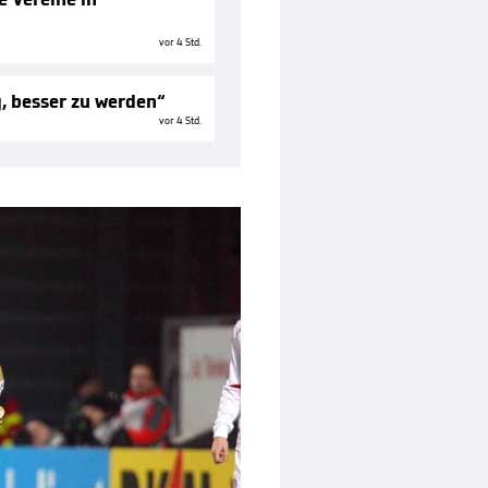
vor 4 Std.
g, besser zu werden“
vor 4 Std.