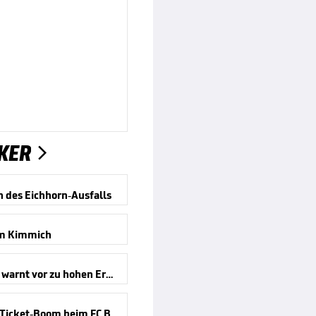
KER

n des Eichhorn-Ausfalls
m Kimmich
Kompany warnt vor zu hohen Erwartungen
Absurder Ticket-Boom beim FC Bayern