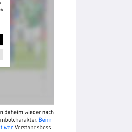
n
ch
.
en daheim wieder nach
Symbolcharakter.
Beim
t war.
Vorstandsboss