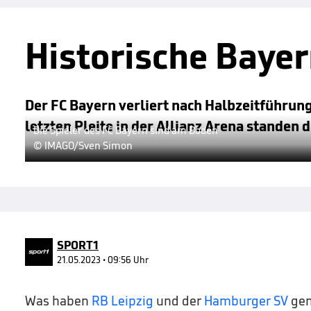
Historische Baye
Der FC Bayern verliert nach Halbzeitführung
letzten Pleite in der Allianz Arena standen 
Die Spieler des FC Bayern sind am Boden
© IMAGO/Sven Simon
SPORT1
21.05.2023 • 09:56 Uhr
Was haben
RB Leipzig
und der
Hamburger SV
ge