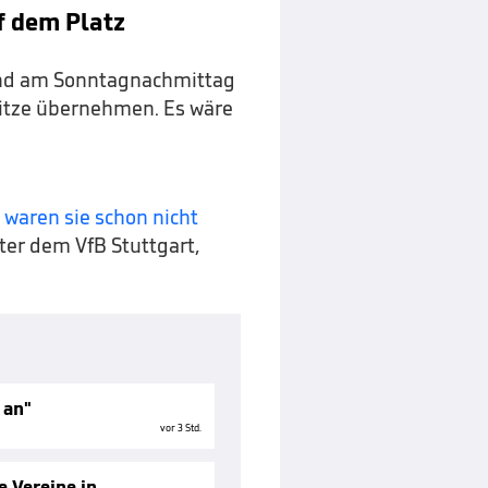
f dem Platz
und am Sonntagnachmittag
itze übernehmen. Es wäre
,
waren sie schon nicht
nter dem VfB Stuttgart,
 an"
vor 3 Std.
e Vereine in