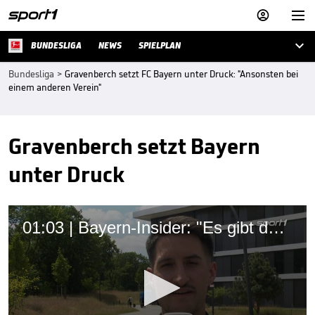



BUNDESLIGA
NEWS
SPIELPLAN
Bundesliga
>
Gravenberch setzt FC Bayern unter Druck: "Ansonsten bei
einem anderen Verein"
Gravenberch setzt Bayern
unter Druck
01:03 | Bayern-Insider: "Es gibt da ein paar Gedankenspiele"