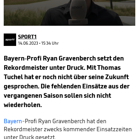
0
seconds
SPORT1
of
1
14.06.2023 • 15:34 Uhr
minute,
3
Bayern-Profi Ryan Gravenberch setzt den
seconds
Rekordmeister unter Druck. Mit Thomas
Tuchel hat er noch nicht über seine Zukunft
gesprochen. Die fehlenden Einsätze aus der
vergangenen Saison sollen sich nicht
wiederholen.
Bayern
-Profi Ryan Gravenberch hat den
Rekordmeister zwecks kommender Einsatzzeiten
unter Druck gesetzt.