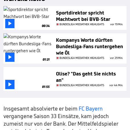
Sportdirektor spricht
Machtwort bei BVB-Star

BUNDESLIGA MEDIATHEK HIGHLIGHTS
vor 19 Min.
00:34
Kompanys Worte dürften
Bundesliga-Fans runtergehen
wie Öl

BUNDESLIGA MEDIATHEK HIGHLIGHTS
vor 29 Min.
01:21
Olise? "Das geht Sie nichts
an"

BUNDESLIGA MEDIATHEK HIGHLIGHTS
vor 44 Min.
01:55
Insgesamt absolvierte er beim
FC Bayern
vergangene Saison 33 Einsätze, kam jedoch
zumeist nur von der Bank. Der Mittelfeldspieler