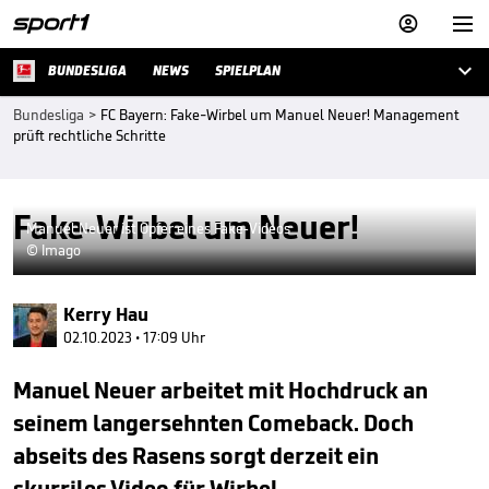



BUNDESLIGA
NEWS
SPIELPLAN
Bundesliga
>
FC Bayern: Fake-Wirbel um Manuel Neuer! Management
prüft rechtliche Schritte
Fake-Wirbel um Neuer!
Manuel Neuer ist Opfer eines Fake-Videos
© Imago
Kerry Hau
02.10.2023 • 17:09 Uhr
Manuel Neuer arbeitet mit Hochdruck an
seinem langersehnten Comeback. Doch
abseits des Rasens sorgt derzeit ein
skurriles Video für Wirbel.