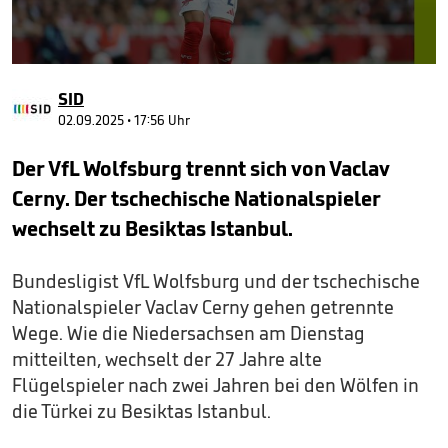
0
seconds
SID
of
3
02.09.2025 • 17:56 Uhr
minutes,
38
Der VfL Wolfsburg trennt sich von Vaclav
seconds
Cerny. Der tschechische Nationalspieler
wechselt zu Besiktas Istanbul.
Bundesligist VfL Wolfsburg und der tschechische
Nationalspieler Vaclav Cerny gehen getrennte
Wege. Wie die Niedersachsen am Dienstag
mitteilten, wechselt der 27 Jahre alte
Flügelspieler nach zwei Jahren bei den Wölfen in
die Türkei zu Besiktas Istanbul.