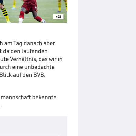
+23
ch am Tag danach aber
t da den laufenden
te Verhältnis, das wir in
durch eine unbedachte
lick auf den BVB.
lmannschaft bekannte
.