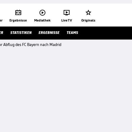




er
Ergebnisse
Mediathek
Live TV
Originals
ER
STATISTIKEN
ERGEBNISSE
TEAMS
r Abflug des FC Bayern nach Madrid