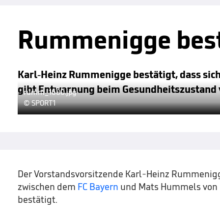
Rummenigge best
Karl-Heinz Rummenigge bestätigt, dass sic
gibt Entwarnung beim Gesundheitszustand
rumm_1600.jpg
© SPORT1
Der Vorstandsvorsitzende Karl-Heinz Rummenig
zwischen dem
FC Bayern
und Mats Hummels von 
bestätigt.