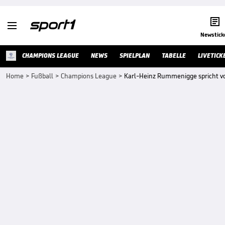


Newstick
CHAMPIONS LEAGUE
NEWS
SPIELPLAN
TABELLE
LIVETICK
Home
>
Fußball
>
Champions League
>
Karl-Heinz Rummenigge spricht vo