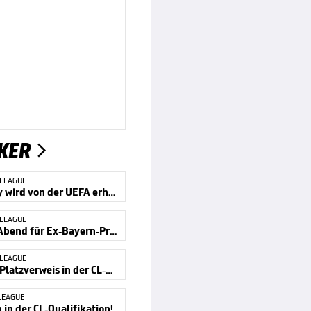
KER

 LEAGUE
Kompany wird von der UEFA erhört
 LEAGUE
Bitterer Abend für Ex-Bayern-Profi
 LEAGUE
Kurioser Platzverweis in der CL-Quali
LEAGUE
in der CL-Qualifikation!