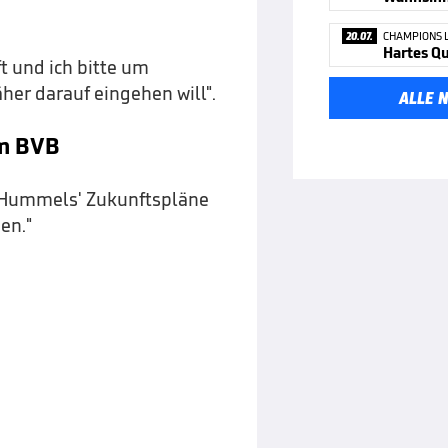
20.07.
CHAMPIONS 
Hartes Qu
ft und ich bitte um
äher darauf eingehen will".
ALLE 
um BVB
Hummels' Zukunftspläne
en."