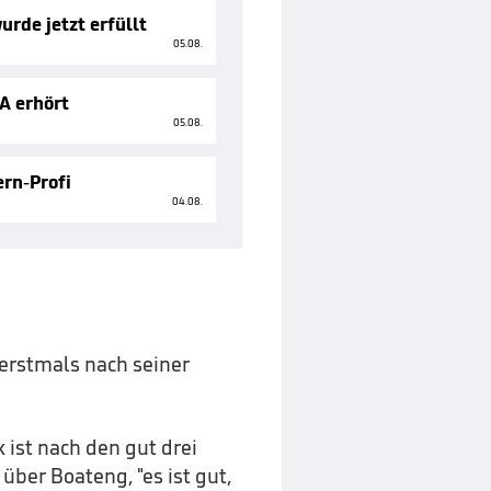
rde jetzt erfüllt
05.08.
A erhört
05.08.
ern-Profi
04.08.
 erstmals nach seiner
k ist nach den gut drei
über Boateng, "es ist gut,