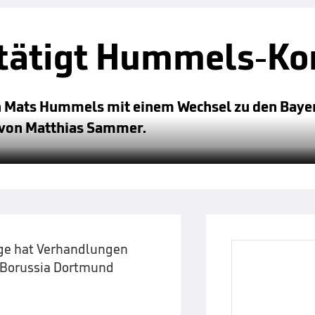
ätigt Hummels-Ko
h Mats Hummels mit einem Wechsel zu den Bayer
 von Matthias Sammer.
ge hat Verhandlungen
Borussia Dortmund