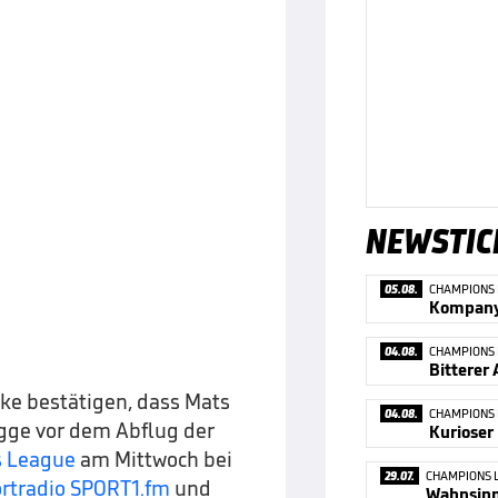
NEWSTIC
05.08.
CHAMPIONS
04.08.
CHAMPIONS
zke bestätigen, dass Mats
04.08.
CHAMPIONS
gge vor dem Abflug der
s League
am Mittwoch bei
29.07.
CHAMPIONS 
ortradio SPORT1.fm
und
Wahnsinn 